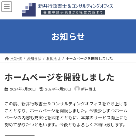
コ
ナ
ン
ビ
テ
ゲ
ン
ー
ツ
シ
へ
ョ
お知らせ
ス
ン
キ
に
ッ
移
プ
動
HOME
お知らせ
お知らせ
ホームページを開設しました
ホームページを開設しました
最
2024年7月20日
2024年7月20日
新井 雅士
終
更
この度、新井行政書士＆コンサルティングオフィスを立ち上げる
新
日
こととなり、ホームページを開設しました。今後少しずつホーム
時
ページの内容も充実化を図るとともに、本業のサービス向上にも
:
努めて参りたいと思います。今後ともよろしくお願い致します。