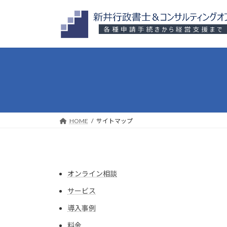
コ
ナ
ン
ビ
テ
ゲ
ン
ー
ツ
シ
へ
ョ
ス
ン
キ
に
ッ
移
プ
動
HOME
サイトマップ
オンライン相談
サービス
導入事例
料金